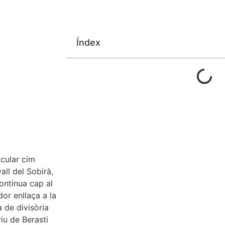
Índex
acular cim
vall del Sobirà,
ontinua cap al
dor enllaça a la
a de divisòria
riu de Berasti