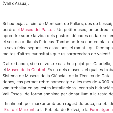
(Vall d’Àssua).
Si heu pujat al cim de Montsent de Pallars, des de Lessui
perdre
el Museu del Pastor
. Un petit museu, on podreu int
aprendre sobre la vida dels pastors dècades endarrere, e
el seu dia a dia als Pirineus. També podreu contemplar 
la seva feina segons les estacions, el ramat i qui l’acomp
moltes d’altres curiositats que us sorprendran de valent!
D’altre banda, si en el vostre cas, heu pujat per Capdella
el
Museu de la Central
. És un dels museus, el qual es trob
Sistema de Museus de la Ciència i de la Tècnica de Catalu
doncs, ens permet rebre homenatge a les més de 4.000 
van treballar en aquestes instal·lacions -centrals hidroelèc
Vall Fosca- de forma anònima per donar llum a la resta d
I finalment, per marxar amb bon regust de boca, no oblide
l’
Era del Marxant
, a la Pobleta de Bellvei, o la
Formatgeria 