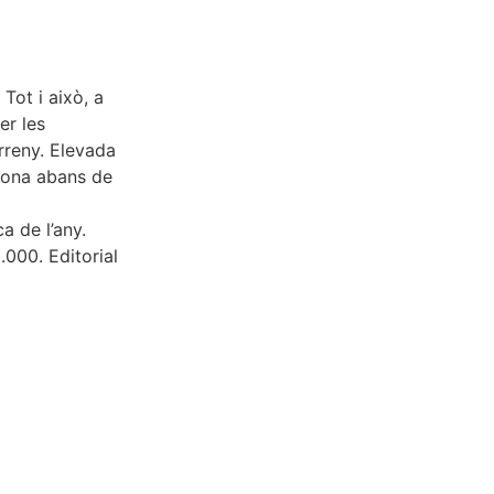
 Tot i això, a
er les
rreny. Elevada
a zona abans de
a de l’any.
.000. Editorial