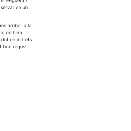
el Peguera i
bservar en un
ns arribar a la
dor, on hem
 dut en indrets
t bon regust