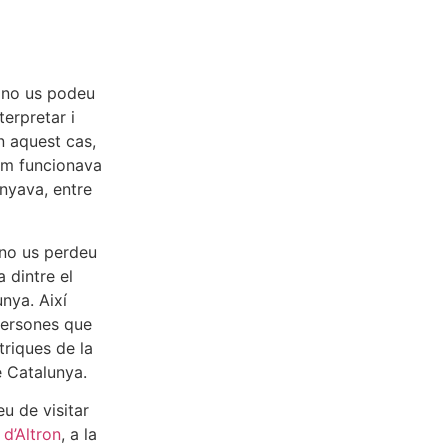
; no us podeu
erpretar i
n aquest cas,
com funcionava
anyava, entre
, no us perdeu
a dintre el
nya. Així
persones que
triques de la
e Catalunya.
u de visitar
d’Altron
, a la