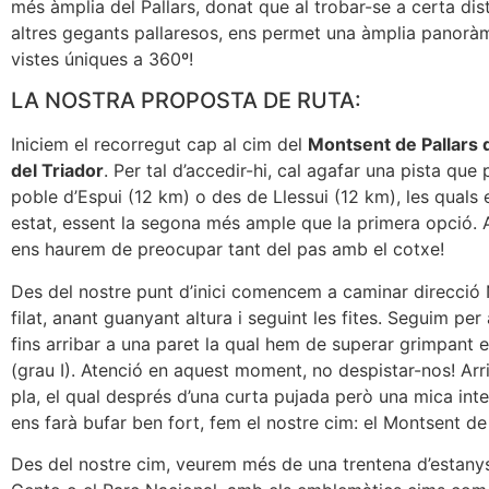
més àmplia del Pallars, donat que al trobar-se a certa dis
altres gegants pallaresos, ens permet una àmplia panor
vistes úniques a 360º!
LA NOSTRA PROPOSTA DE RUTA:
Iniciem el recorregut cap al cim del
Montsent de Pallars d
del Triador
. Per tal d’accedir-hi, cal agafar una pista que 
poble d’Espui (12 km) o des de Llessui (12 km), les quals
estat, essent la segona més ample que la primera opció. 
ens haurem de preocupar tant del pas amb el cotxe!
Des del nostre punt d’inici comencem a caminar direcció N
filat, anant guanyant altura i seguint les fites. Seguim per
fins arribar a una paret la qual hem de superar grimpant 
(grau I). Atenció en aquest moment, no despistar-nos! Arr
pla, el qual després d’una curta pujada però una mica inte
ens farà bufar ben fort, fem el nostre cim: el Montsent de 
Des del nostre cim, veurem més de una trentena d’estany