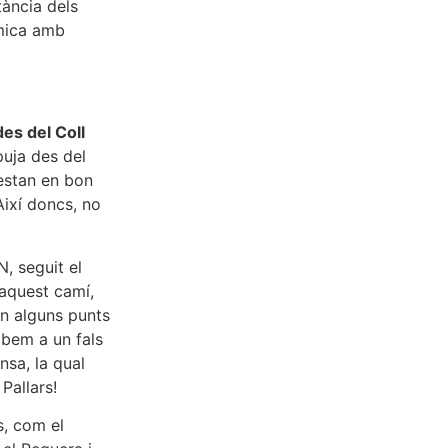
tància dels
àmica amb
es del Coll
puja des del
 estan en bon
Així doncs, no
, seguit el
 aquest camí,
en alguns punts
ibem a un fals
nsa, la qual
Pallars!
s, com el