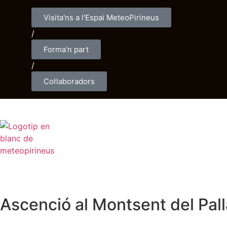
Visita'ns a l'Espai MeteoPirineus
/
Forma'n part
/
Col·laboradors
PREVISIÓ
EX
Ascenció al Montsent del Palla