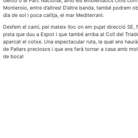
Gento o el Parc Nacional, amb els emblemàtics cims com 
Monteroio, entre d’altres! D’altre banda, també podrem o
dia de sol i poca calitja, el mar Mediterrani.
Desfem el camí, pel mateix lloc on em pujat direcció SE, fi
pista que duu a Espot i que també arriba al Coll del Tria
aparcat el cotxe. Una espectacular ruta, la qual ens haurà
de Pallars preciosos i que ens farà tornar a casa amb mol
de boca!