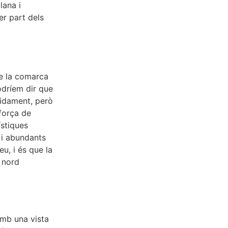
lana i
er part dels
de la comarca
Podríem dir que
midament, però
 força de
ístiques
 i abundants
eu, i és que la
l nord
amb una vista