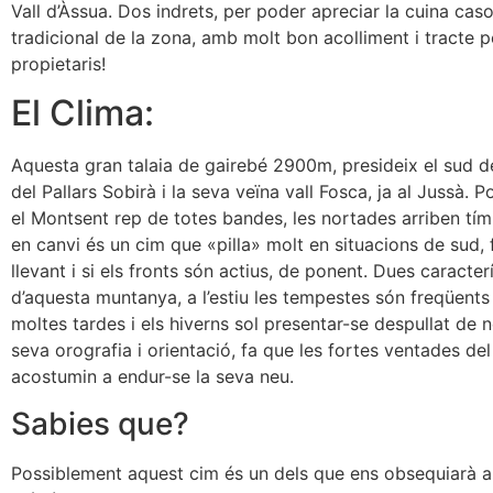
Vall d’Àssua. Dos indrets, per poder apreciar la cuina caso
tradicional de la zona, amb molt bon acolliment i tracte p
propietaris!
El Clima:
Aquesta gran talaia de gairebé 2900m, presideix el sud 
del Pallars Sobirà i la seva veïna vall Fosca, ja al Jussà. 
el Montsent rep de totes bandes, les nortades arriben tí
en canvi és un cim que «pilla» molt en situacions de sud,
llevant i si els fronts són actius, de ponent. Dues caracter
d’aquesta muntanya, a l’estiu les tempestes són freqüents
moltes tardes i els hiverns sol presentar-se despullat de n
seva orografia i orientació, fa que les fortes ventades de
acostumin a endur-se la seva neu.
Sabies que?
Possiblement aquest cim és un dels que ens obsequiarà 