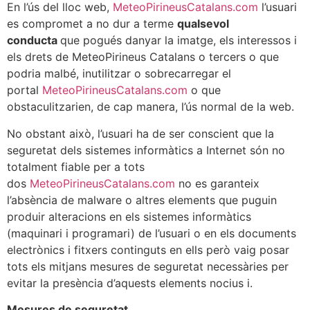
En l’ús del lloc web,
MeteoPirineusCatalans.com
l’usuari
es compromet a no dur a terme
qualsevol
conducta
que pogués danyar la imatge, els interessos i
els drets de MeteoPirineus Catalans o tercers o que
podria malbé, inutilitzar o sobrecarregar el
portal
MeteoPirineusCatalans.com
o que
obstaculitzarien, de cap manera, l’ús normal de la web.
No obstant això, l’usuari ha de ser conscient que la
seguretat dels sistemes informàtics a Internet són no
totalment fiable per a tots
dos
MeteoPirineusCatalans.com
no es garanteix
l’absència de malware o altres elements que puguin
produir alteracions en els sistemes informàtics
(maquinari i programari) de l’usuari o en els documents
electrònics i fitxers continguts en ells però vaig posar
tots els mitjans mesures de seguretat necessàries per
evitar la presència d’aquests elements nocius i.
Mesures de seguretat