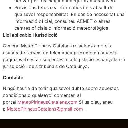
derivar per l’ús il·legal o indegut d’aquesta web.
Previsions fetes els informatius i els absolt de
qualsevol responsabilitat. En cas de necessitat una
informació oficial, consulteu AEMET o altres
centres oficials d’informació meteorològica.
Llei aplicable i jurisdicció
General MeteoPirineus Catalans relacions amb els
usuaris de serveis de telemàtica presents en aquesta
pàgina web estan subjectes a la legislació espanyola i la
jurisdicció i dels tribunals de Catalunya.
Contacte
Ningú hauria de tenir qualsevol dubte sobre aquestes
condicions o qualsevol comentari al
portal
MeteoPirineusCatalans.com
Si us plau, aneu
a
MeteoPirineusCatalans@gmail.com
.