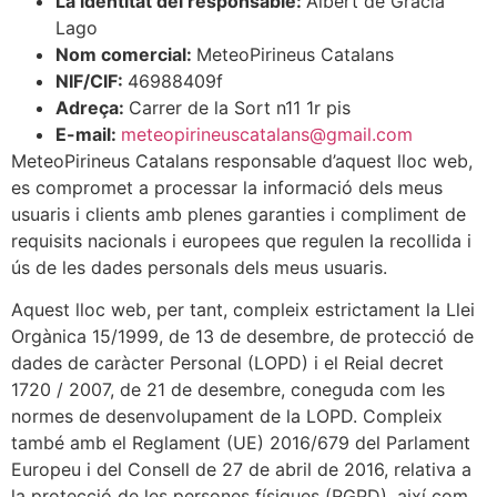
La identitat del responsable:
Albert de Gràcia
Lago
Nom comercial:
MeteoPirineus Catalans
NIF/CIF:
46988409f
Adreça:
Carrer de la Sort n11 1r pis
E-mail:
meteopirineuscatalans@gmail.com
MeteoPirineus Catalans responsable d’aquest lloc web,
es compromet a processar la informació dels meus
usuaris i clients amb plenes garanties i compliment de
requisits nacionals i europees que regulen la recollida i
ús de les dades personals dels meus usuaris.
Aquest lloc web, per tant, compleix estrictament la Llei
Orgànica 15/1999, de 13 de desembre, de protecció de
dades de caràcter Personal (LOPD) i el Reial decret
1720 / 2007, de 21 de desembre, coneguda com les
normes de desenvolupament de la LOPD. Compleix
també amb el Reglament (UE) 2016/679 del Parlament
Europeu i del Consell de 27 de abril de 2016, relativa a
la protecció de les persones físiques (RGPD), així com