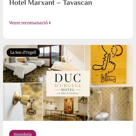
Hotel Marxant – Tavascan
Veure recomanació
La Seu d’Urgell
Hosteleria