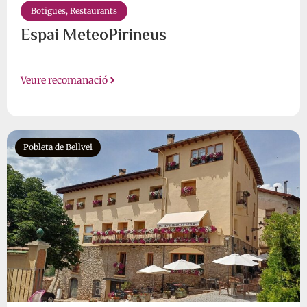
Botigues
,
Restaurants
Espai MeteoPirineus
Veure recomanació
Pobleta de Bellvei