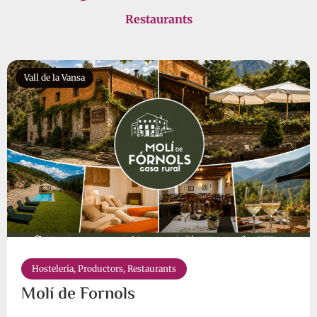
Restaurants
Vall de la Vansa
Hosteleria
,
Productors
,
Restaurants
Molí de Fornols