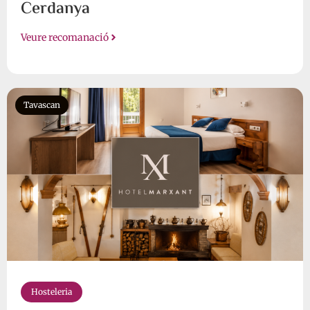
Cerdanya
Veure recomanació
Tavascan
Hosteleria