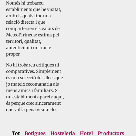
Només hi trobareu
establiments que he visitat,
amb els quals tinc una
relació directa i que
comparteixen els valors de
MeteoPirineus: estima pel
territori, qualitat,
autenticitat i un tracte
proper.
No hi trobareu crítiques ni
comparatives. Simplement
és una selecció dels llocs que
jo mateix recomanaria als
meus amics i familiars. Si
un establiment apareix aquí,
és perquè crec sincerament
que val la pena visitar-lo.
Tot
Botigues
Hosteleria
Hotel
Productors