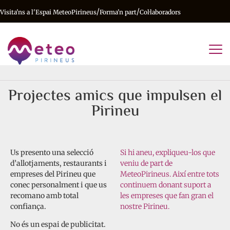
/
/
Visita'ns a l'Espai MeteoPirineus
Forma'n part
Col·laboradors
Projectes amics que impulsen el
Pirineu
Us presento una selecció
Si hi aneu, expliqueu-los que
d’allotjaments, restaurants i
veniu de part de
empreses del Pirineu que
MeteoPirineus. Així entre tots
conec personalment i que us
continuem donant suport a
recomano amb total
les empreses que fan gran el
confiança.
nostre Pirineu.
No és un espai de publicitat.