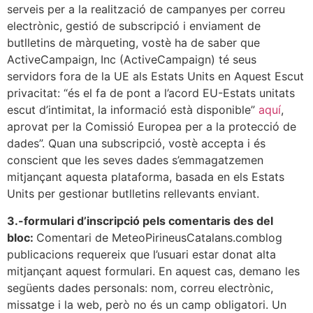
serveis per a la realització de campanyes per correu
electrònic, gestió de subscripció i enviament de
butlletins de màrqueting, vostè ha de saber que
ActiveCampaign, Inc (ActiveCampaign) té seus
servidors fora de la UE als Estats Units en Aquest Escut
privacitat: “és el fa de pont a l’acord EU-Estats unitats
escut d’intimitat, la informació està disponible”
aquí
,
aprovat per la Comissió Europea per a la protecció de
dades”. Quan una subscripció, vostè accepta i és
conscient que les seves dades s’emmagatzemen
mitjançant aquesta plataforma, basada en els Estats
Units per gestionar butlletins rellevants enviant.
3.-formulari d’inscripció pels comentaris des del
bloc:
Comentari de MeteoPirineusCatalans.comblog
publicacions requereix que l’usuari estar donat alta
mitjançant aquest formulari. En aquest cas, demano les
següents dades personals: nom, correu electrònic,
missatge i la web, però no és un camp obligatori. Un