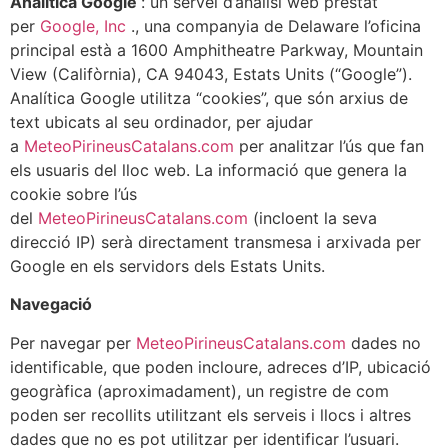
Analítica Google
: un servei d’anàlisi web prestat
per
Google, Inc
., una companyia de Delaware l’oficina
principal està a 1600 Amphitheatre Parkway, Mountain
View (Califòrnia), CA 94043, Estats Units (“Google”).
Analítica Google utilitza “cookies”, que són arxius de
text ubicats al seu ordinador, per ajudar
a
MeteoPirineusCatalans.com
per analitzar l’ús que fan
els usuaris del lloc web. La informació que genera la
cookie sobre l’ús
del
MeteoPirineusCatalans.com
(incloent la seva
direcció IP) serà directament transmesa i arxivada per
Google en els servidors dels Estats Units.
Navegació
Per navegar per
MeteoPirineusCatalans.com
dades no
identificable, que poden incloure, adreces d’IP, ubicació
geogràfica (aproximadament), un registre de com
poden ser recollits utilitzant els serveis i llocs i altres
dades que no es pot utilitzar per identificar l’usuari.