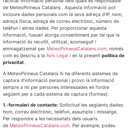
facilitar informació personal dels quals és responsable
de MeteoPirineus Catalans . Aquesta informació pot
incloure dades personals com la seva adreça d’IP, nom,
adreça física, adreça de correu electrònic, número de
telèfon i altres dades. Per proporcionar aquesta
informació, l’usuari atorga consentiment per tal que la
informació és recollit, utilitzat, aconseguit i
emmagatzemat per
MeteoPirineusCatalans.com
, només
com es descriu a la
Avís Legal
i en la present
política de
privacitat
.
A MeteoPirineus Catalans hi ha diferents sistemes de
captura d’informació personal i provo la informació
sempre a mi per persones interessades en l’ordre
següent per a cada sistema de captura (formes):
1.-formulari de contacte:
Sol·licitud les següents dades:
nom, correu electrònic, telèfon, assumpte i missatge.
Per respondre a les necessitats dels usuaris
de
MeteoPirineusCatalans.com
. Per exemple, podeu