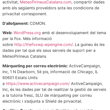
activitat,
MeteoPirineusCatalans.com
, compartir dades
amb els següents proveïdors sota les condicions de
privacitat corresponent.
D’allotjament:
CDMON.
Web:
WordPress.org
amb el desenvolupament del tema
per la Fox. Més informació
sobre
http://thefoxwp.wpengine.com/
. La guineu és les
dades per tal que els seus serveis de suport per a
MeteoPirineus Catalans
Màrqueting per correu electrònic:
ActiveCampaign,
Inc, 1 N Dearborn, 5è pis, informació de Chicago, IL
60601 Estats Units
a
https://www.activecampaign.com/
ActiveCampaign,
Inc, és les dades per tal de realitzar la gestió de serveis
a la tutoria fresc, SLU de màrqueting per correu
electrònic i s’adjunta a Shield de privacitat.