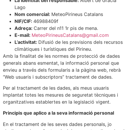
La identitat del responsable:
Albert de Gràcia
Lago
Nom comercial:
MeteoPirineus Catalans
NIF/CIF:
46988409f
Adreça:
Carrer del n11 1r pis de mena.
E-mail:
MeteoPirineusCatalans@gmail.com
L’activitat:
Difusió de les previsions dels recursos
climàtiques i turístiques del Pirineu.
Amb la finalitat de les normes de protecció de dades
generals abans esmentat, la informació personal que
envieu a través dels formularis a la pàgina web, rebrà
“Web usuaris i subscriptors” tractament de dades.
Per al tractament de les dades, als meus usuaris
implantat totes les mesures de seguretat tècniques i
organitzatives establertes en la legislació vigent.
Principis que aplico a la seva informació personal
En el tractament de les seves dades personals, jo