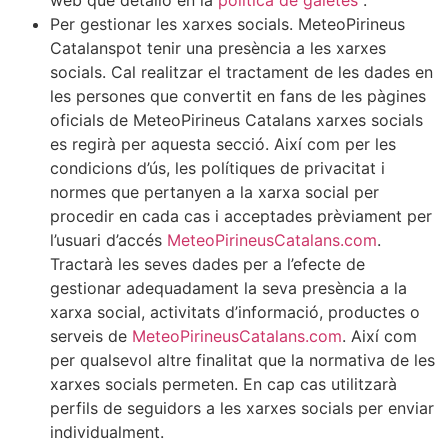
web que detallo en la
política de galetes
.
Per gestionar les xarxes socials. MeteoPirineus
Catalanspot tenir una presència a les xarxes
socials. Cal realitzar el tractament de les dades en
les persones que convertit en fans de les pàgines
oficials de MeteoPirineus Catalans xarxes socials
es regirà per aquesta secció. Així com per les
condicions d’ús, les polítiques de privacitat i
normes que pertanyen a la xarxa social per
procedir en cada cas i acceptades prèviament per
l’usuari d’accés
MeteoPirineusCatalans.com
.
Tractarà les seves dades per a l’efecte de
gestionar adequadament la seva presència a la
xarxa social, activitats d’informació, productes o
serveis de
MeteoPirineusCatalans.com
. Així com
per qualsevol altre finalitat que la normativa de les
xarxes socials permeten. En cap cas utilitzarà
perfils de seguidors a les xarxes socials per enviar
individualment.