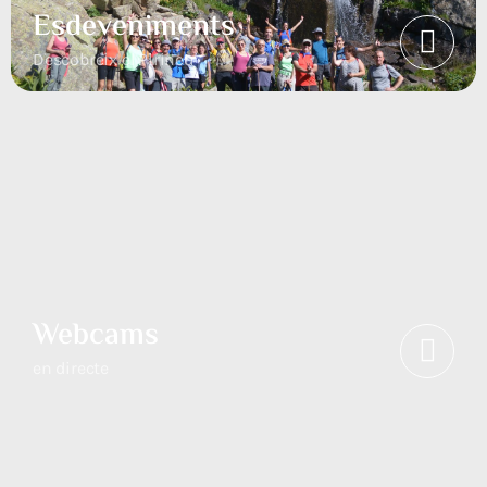
Esdeveniments
Descobreix el Pirineu
Webcams
en directe