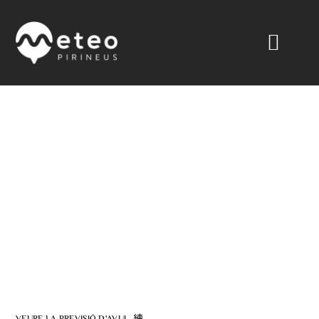
Meteopirineus
La méteo del
Pirineu i més,
des del
territori