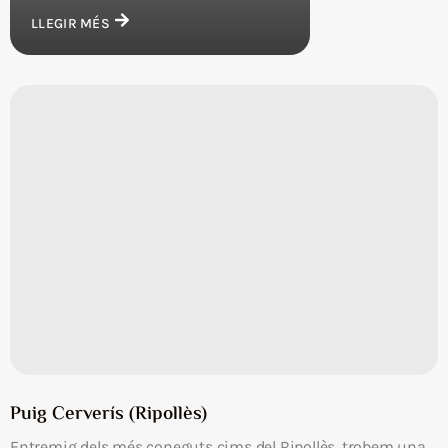
LLEGIR MÉS
Puig Cerverís (Ripollès)
Entremig dels més coneguts cims del Ripollès, trobem una