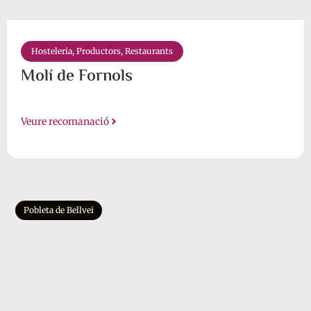
Hosteleria
,
Productors
,
Restaurants
Molí de Fornols
Veure recomanació
Pobleta de Bellvei