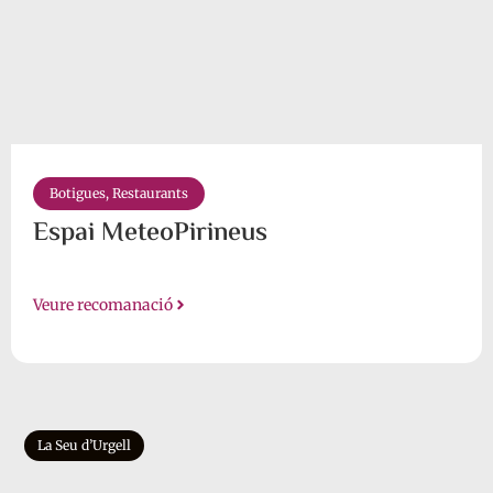
Botigues
,
Restaurants
Espai MeteoPirineus
Veure recomanació
La Seu d’Urgell