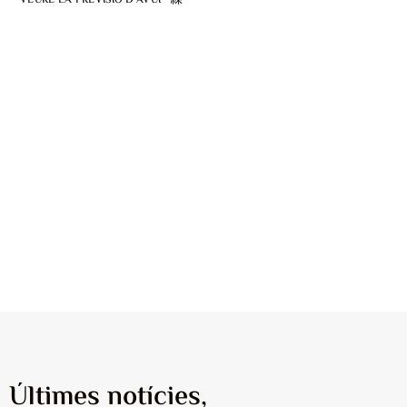
VEURE LA PREVISIÓ D'AVUI
Previsions pròpies de
MeteoPirineus i a temps
real des del Pirineu.
Aviat, també disponible el
Mapa Meteorològic del
Pirineu.
Imatges d’Albert de Gràcia i Marc
Santaeulària Joval
Últimes notícies,