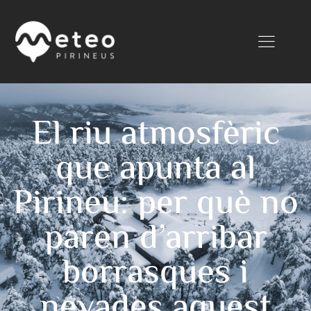
El riu atmosfèric
que apunta al
Pirineu: per què no
paren d’arribar
borrasques i
nevades aquest