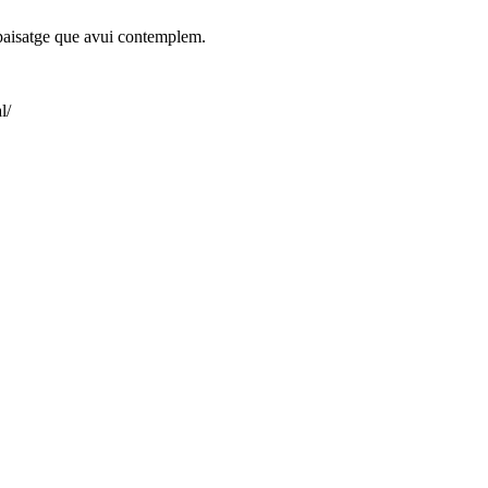
l paisatge que avui contemplem.
l/