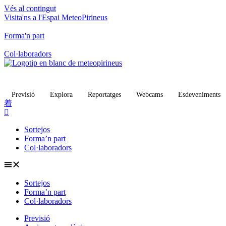
Vés al contingut
Visita'ns a l'Espai MeteoPirineus
/
Forma'n part
/
Col·laboradors
Previsió
Explora
Reportatges
Webcams
Esdeveniments
Sortejos
Forma’n part
Col·laboradors
Sortejos
Forma’n part
Col·laboradors
Previsió