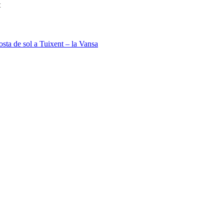
t
sta de sol a Tuixent – la Vansa