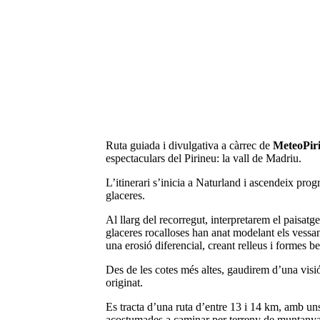
Ruta guiada i divulgativa a càrrec de
MeteoPir
espectaculars del Pirineu: la vall de Madriu.
L’itinerari s’inicia a Naturland i ascendeix pr
glaceres.
Al llarg del recorregut, interpretarem el paisatg
glaceres rocalloses han anat modelant els vessa
una erosió diferencial, creant relleus i formes b
Des de les cotes més altes, gaudirem d’una visió
originat.
Es tracta d’una ruta d’entre 13 i 14 km, amb uns
acostumades a caminar per terreny de muntanya