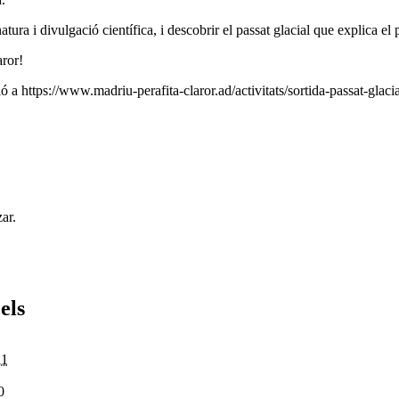
tura i divulgació científica, i descobrir el passat glacial que explica e
aror!
 a https://www.madriu-perafita-claror.ad/activitats/sortida-passat-glacia
ar.
els
11
0