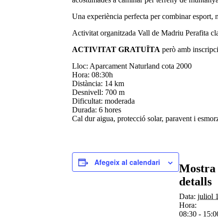
Una experiència perfecta per combinar esport, na
Activitat organitzada Vall de Madriu Perafita cl
ACTIVITAT GRATUÏTA
però amb inscripció
Lloc: Aparcament Naturland cota 2000
Hora: 08:30h
Distància: 14 km
Desnivell: 700 m
Dificultat: moderada
Durada: 6 hores
Cal dur aigua, protecció solar, paravent i esmorz
Afegeix al calendari
Mostra 
detalls
Data:
juliol 
Hora:
08:30 - 15:0