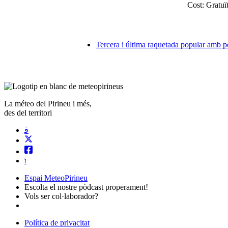
Cost:
Gratuï
Tercera i última raquetada popular amb po
La méteo del Pirineu i més,
des del territori
Espai MeteoPirineu
Escolta el nostre pòdcast properament!
Vols ser col·laborador?
Política de privacitat